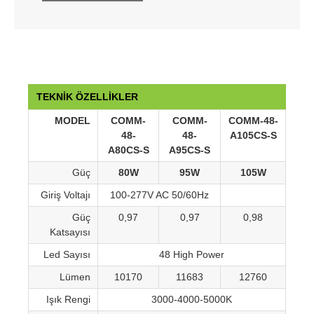
TEKNİK ÖZELLİKLER
MODEL
COMM-
COMM-
COMM-48-
48-
48-
A105CS-S
A80CS-S
A95CS-S
Güç
80W
95W
105W
Giriş Voltajı
100-277V AC 50/60Hz
Güç
0,97
0,97
0,98
Katsayısı
Led Sayısı
48 High Power
Lümen
10170
11683
12760
Işık Rengi
3000-4000-5000K