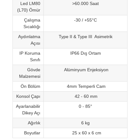
Led LM80
>60.000 Saat
(L70) Ömür
Çalışma
-30 / +55°C
Sıcaklığı
Aydınlatma
Type II & Type III Asimetrik
Açısı
IP Koruma
IP66 Dış Ortam
Sınıfı
Gövde
Alüminyum Enjeksiyon
Malzemesi
Ön Bölüm
4mm Temperli Cam
Konsol Çapı
42 - 60 mm
Ayarlanabilir
0 - 85°
Dikey Açı
Ağırlık
6 kg
Boyutlar
25 x 60 x 6 cm