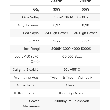
A33NH
A55NH
Güç
33W
55W
Giriş Voltajı
100-240V AC 50/60Hz
Güç Katsayısı
0,97
0,98
Led Sayısı
24 High Power
36 High Power
Lümen
4577
6964
Işık Rengi
2000K
-3000-4000-5000K
Led LM80 (L70)
>60.000 Saat
Ömür
Çalışma Sıcaklığı
-30 / +55°C
Aydınlatma Açısı
Type II & Type III Asimetrik
Güvenlik Sınıfı
Class I
IP Koruma Sınıfı
IP66 Dış Ortam
Gövde
Alüminyum Enjeksiyon
Malzemesi