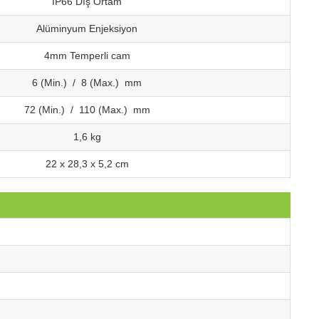
IP66 Dış Ortam
Alüminyum Enjeksiyon
4mm Temperli cam
6 (Min.) / 8 (Max.) mm
72 (Min.) / 110 (Max.) mm
1,6 kg
22 x 28,3 x 5,2 cm