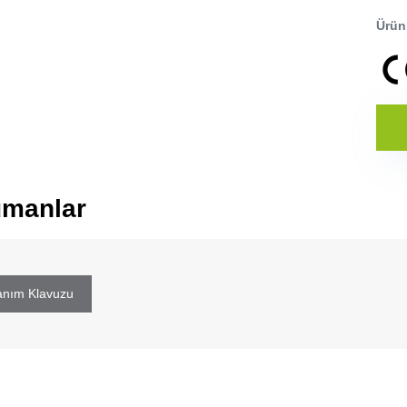
Ürünl
manlar
anım Klavuzu