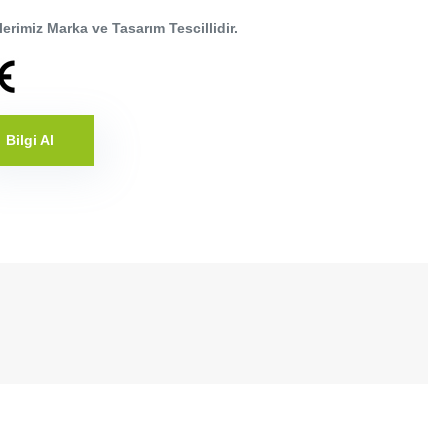
erimiz Marka ve Tasarım Tescillidir.
Bilgi Al