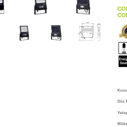
CO
CO
Kusu
Düz 
Yatay
Müke