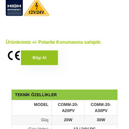
Ürünlerimiz +/- Polarite Korumasına sahiptir.
Bilgi Al
TEKNİK ÖZELLİKLER
MODEL
COMM-20-
COMM-20-
A20PV
A30PV
Güç
20W
30W