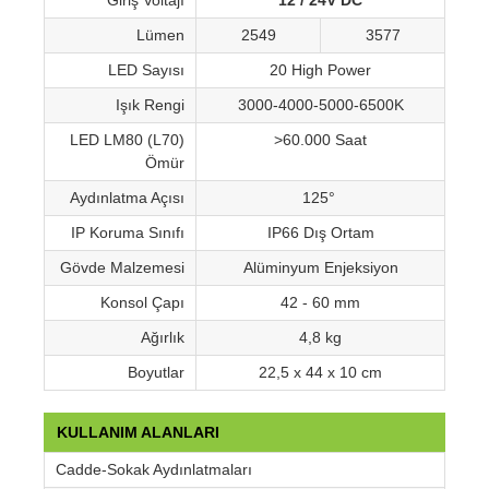
Giriş Voltajı
12 / 24V DC
Lümen
2549
3577
LED Sayısı
20 High Power
Işık Rengi
3000-4000-5000-6500K
LED LM80 (L70)
>60.000 Saat
Ömür
Aydınlatma Açısı
125°
IP Koruma Sınıfı
IP66 Dış Ortam
Gövde Malzemesi
Alüminyum Enjeksiyon
Konsol Çapı
42 - 60 mm
Ağırlık
4,8 kg
Boyutlar
22,5 x 44 x 10 cm
KULLANIM ALANLARI
Cadde-Sokak Aydınlatmaları