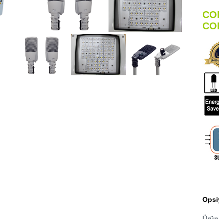
CO
CO
Opsi
Ürünl