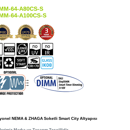
MM-64-A80CS-S
MM-64-A100CS-S
yonel NEMA & ZHAGA Soketli Smart City Altyapısı
erimiz Marka ve Tasarım Tescillidir.