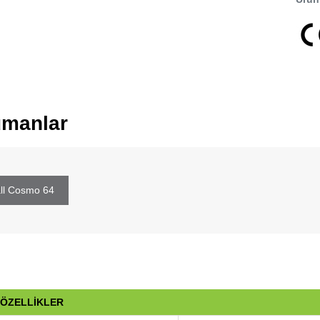
manlar
ll Cosmo 64
 ÖZELLİKLER