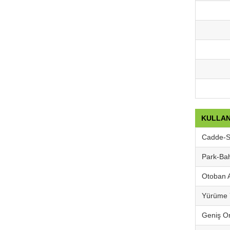
KULLAN
Cadde-S
Park-Bah
Otoban A
Yürüme Y
Geniş Or