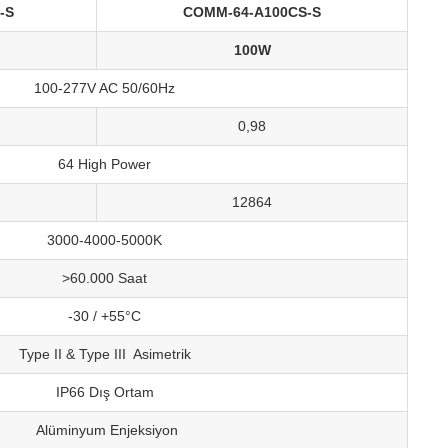
-S
COMM-64-A100CS-S
100W
100-277V AC 50/60Hz
0,98
64 High Power
12864
3000-4000-5000K
>60.000 Saat
-30 / +55°C
Type II & Type III Asimetrik
IP66 Dış Ortam
Alüminyum Enjeksiyon