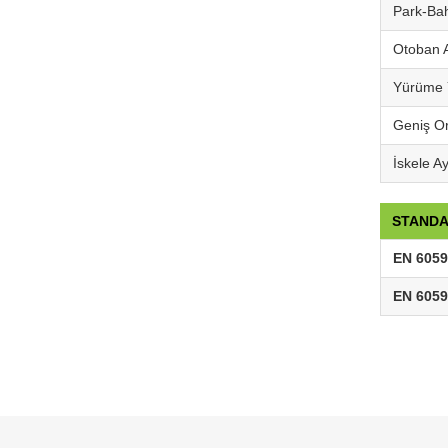
Park-Bah
Otoban A
Yürüme Y
Geniş Or
İskele A
STAND
EN 6059
EN 6059