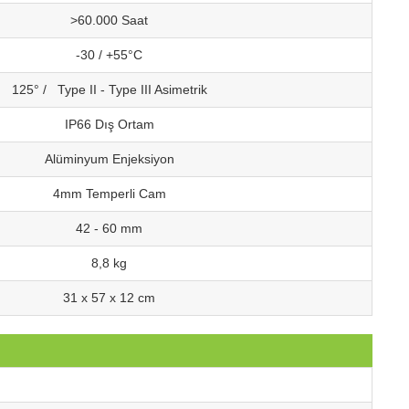
>60.000 Saat
-30 / +55°C
125° / Type II - Type III Asimetrik
IP66 Dış Ortam
Alüminyum Enjeksiyon
4mm Temperli Cam
42 - 60 mm
8,8 kg
31 x 57 x 12 cm