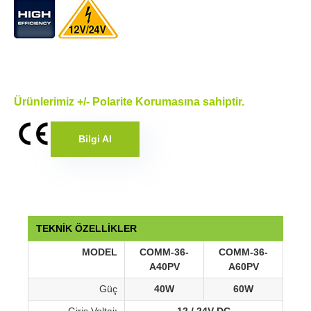
Ürünlerimiz +/- Polarite Korumasına sahiptir.
Bilgi Al
TEKNİK ÖZELLİKLER
MODEL
COMM-36-
COMM-36-
A40PV
A60PV
Güç
40W
60W