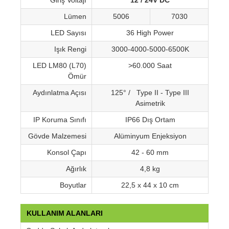
Giriş Voltajı
12 / 24V DC
Lümen
5006
7030
LED Sayısı
36 High Power
Işık Rengi
3000-4000-5000-6500K
LED LM80 (L70)
>60.000 Saat
Ömür
Aydınlatma Açısı
125° / Type II - Type III
Asimetrik
IP Koruma Sınıfı
IP66 Dış Ortam
Gövde Malzemesi
Alüminyum Enjeksiyon
Konsol Çapı
42 - 60 mm
Ağırlık
4,8 kg
Boyutlar
22,5 x 44 x 10 cm
KULLANIM ALANLARI